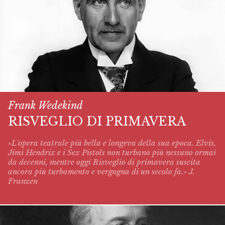
Frank Wedekind
RISVEGLIO DI PRIMAVERA
«L'opera teatrale più bella e longeva della sua epoca. Elvis,
Jimi Hendrix e i Sex Pistols non turbano più nessuno ormai
da decenni, mentre oggi
Risveglio di primavera
suscita
ancora più turbamento e vergogna di un secolo fa.» J.
Franzen