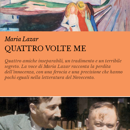
Maria Lazar
QUATTRO VOLTE ME
Quattro amiche inseparabili, un tradimento e un terribile
segreto. La voce di Maria Lazar racconta la perdita
dell’innocenza, con una ferocia e una precisione che hanno
pochi eguali nella letteratura del Novecento.