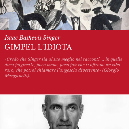
Isaac Bashevis Singer
GIMPEL L’IDIOTA
«Credo che Singer sia al suo meglio nei racconti ... in quelle
dieci paginette, poco meno, poco più che ti offrono un cibo
raro, che potrei chiamare l’angoscia divertente» (Giorgio
Manganelli).