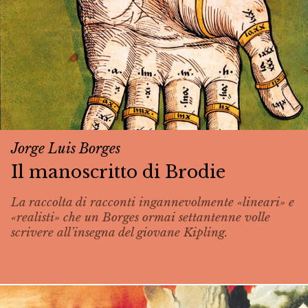
Jorge Luis Borges
Il manoscritto di Brodie
La raccolta di racconti ingannevolmente «lineari» e
«realisti» che un Borges ormai settantenne volle
scrivere all’insegna del giovane Kipling.