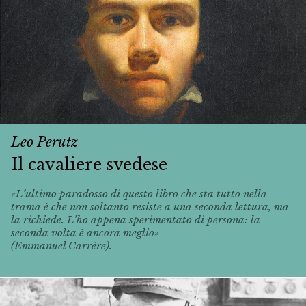
Leo Perutz
Il cavaliere svedese
«L’ultimo paradosso di questo libro che sta tutto nella
trama è che non soltanto resiste a una seconda lettura, ma
la richiede. L’ho appena sperimentato di persona: la
seconda volta è ancora meglio»
(Emmanuel Carrère).