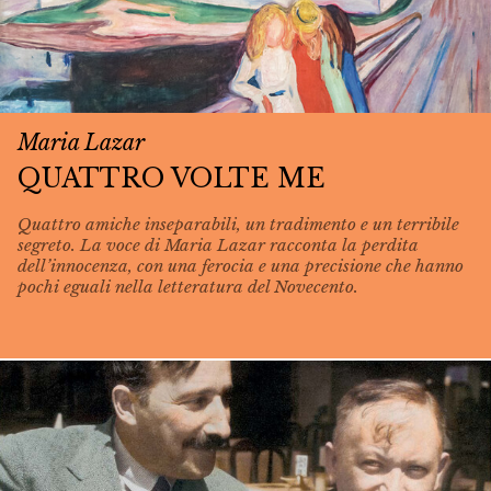
Maria Lazar
QUATTRO VOLTE ME
Quattro amiche inseparabili, un tradimento e un terribile
segreto. La voce di Maria Lazar racconta la perdita
dell’innocenza, con una ferocia e una precisione che hanno
pochi eguali nella letteratura del Novecento.