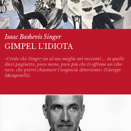
Isaac Bashevis Singer
GIMPEL L’IDIOTA
«Credo che Singer sia al suo meglio nei racconti ... in quelle
dieci paginette, poco meno, poco più che ti offrono un cibo
raro, che potrei chiamare l’angoscia divertente» (Giorgio
Manganelli).