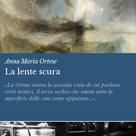
Anna Maria Ortese
La lente scura
«La Ortese aveva la seconda vista di cui parlano
certi mistici, il terzo occhio che nuota sotto la
superficie delle cose come appaiono...».