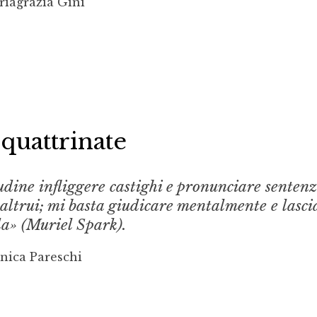
riagrazia Gini
quattrinate
dine infliggere castighi e pronunciare sentenz
 altrui; mi basta giudicare mentalmente e lasci
a» (Muriel Spark).
nica Pareschi