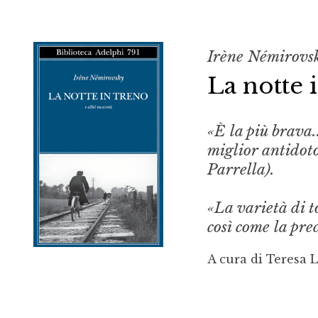
Irène Némirovs
La notte 
«È la più brava..
miglior antidoto
Parrella).
«La varietà di t
così come la pre
A cura di Teresa 