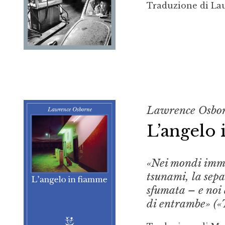
Traduzione di La
Lawrence Osbo
L’angelo
«Nei mondi immag
tsunami, la sepa
sfumata – e noi 
di entrambe» («