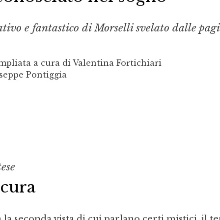
tivo e fantastico di Morselli svelato dalle pag
pliata a cura di Valentina Fortichiari
seppe Pontiggia
ese
scura
la seconda vista di cui parlano certi mistici, il t