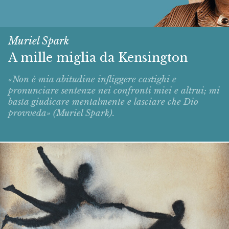
Muriel Spark
A mille miglia da Kensington
«Non è mia abitudine infliggere castighi e
pronunciare sentenze nei confronti miei e altrui; mi
basta giudicare mentalmente e lasciare che Dio
provveda» (Muriel Spark).