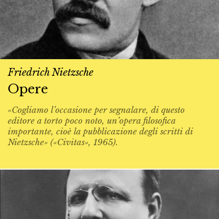
Friedrich Nietzsche
Opere
«Cogliamo l’occasione per segnalare, di questo
editore a torto poco noto, un’opera filosofica
importante, cioè la pubblicazione degli scritti di
Nietzsche» («Civitas», 1965).