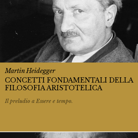
Martin Heidegger
CONCETTI FONDAMENTALI DELLA
FILOSOFIA ARISTOTELICA
Il preludio a
Essere e tempo
.