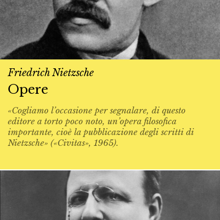
Friedrich Nietzsche
Opere
«Cogliamo l’occasione per segnalare, di questo
editore a torto poco noto, un’opera filosofica
importante, cioè la pubblicazione degli scritti di
Nietzsche» («Civitas», 1965).