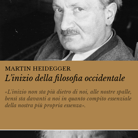
MARTIN HEIDEGGER
L’inizio della filosofia occidentale
«L'inizio non sta più dietro di noi, alle no­stre spalle,
bensì sta davanti a noi in quan­to compito essenziale
della nostra più pro­pria essenza».