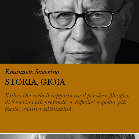
Emanuele Severino
STORIA, GIOIA
Il libro che svela il rapporto tra il pensiero filosofico
di Severino più profondo, e ‘difficile’, e quello ‘più
facile’, relativo all’attualità.