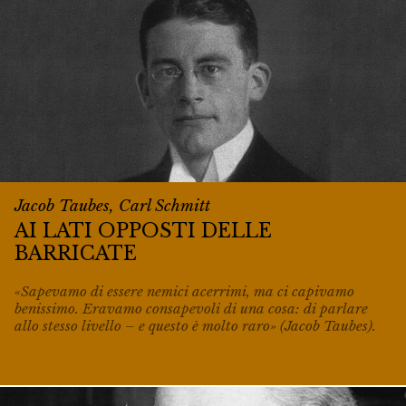
Jacob Taubes, Carl Schmitt
AI LATI OPPOSTI DELLE
BARRICATE
«Sapevamo di essere nemici acerrimi, ma ci capivamo
benissimo. Eravamo consapevoli di una cosa: di parlare
allo stesso livello – e questo è molto raro» (Jacob Taubes).