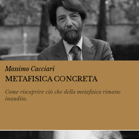
Massimo Cacciari
METAFISICA CONCRETA
Come riscoprire ciò che della metafisica rimane
inaudito
.