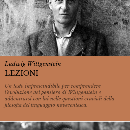
Ludwig Wittgenstein
LEZIONI
Un testo imprescindibile per comprendere
l’evoluzione del pensiero di Wittgenstein e
addentrarsi con lui nelle questioni cruciali della
filosofia del linguaggio novecentesca.