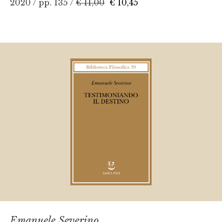
2020 / pp. 135 /
€ 11,00
€ 10,45
Emanuele Severino