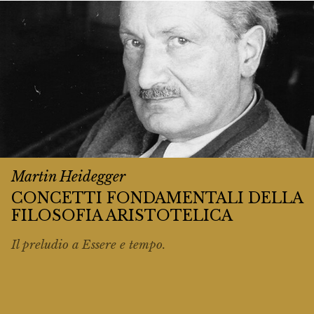
Martin Heidegger
CONCETTI FONDAMENTALI DELLA
FILOSOFIA ARISTOTELICA
Il preludio a
Essere e tempo
.