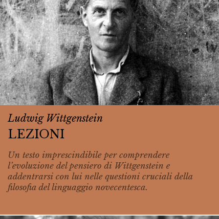
Ludwig Wittgenstein
LEZIONI
Un testo imprescindibile per comprendere
l’evoluzione del pensiero di Wittgenstein e
addentrarsi con lui nelle questioni cruciali della
filosofia del linguaggio novecentesca.