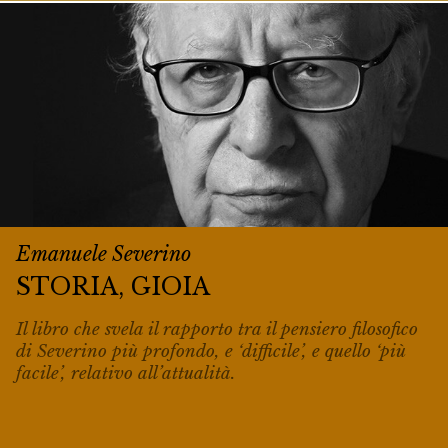
Emanuele Severino
STORIA, GIOIA
Il libro che svela il rapporto tra il pensiero filosofico
di Severino più profondo, e ‘difficile’, e quello ‘più
facile’, relativo all’attualità.