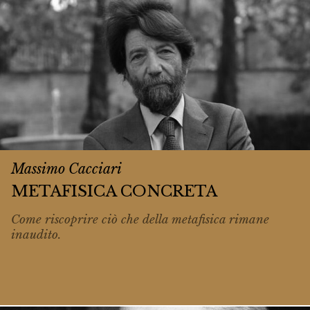
Massimo Cacciari
METAFISICA CONCRETA
Come riscoprire ciò che della metafisica rimane
inaudito
.