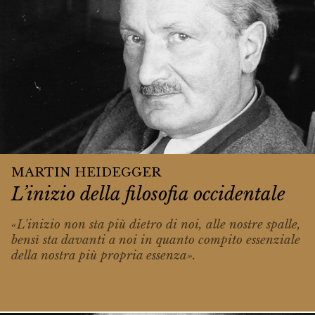
MARTIN HEIDEGGER
L’inizio della filosofia occidentale
«L'inizio non sta più dietro di noi, alle no­stre spalle,
bensì sta davanti a noi in quan­to compito essenziale
della nostra più pro­pria essenza».