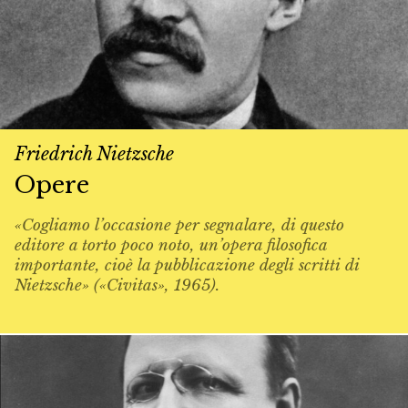
Friedrich Nietzsche
Opere
«Cogliamo l’occasione per segnalare, di questo
editore a torto poco noto, un’opera filosofica
importante, cioè la pubblicazione degli scritti di
Nietzsche» («Civitas», 1965).