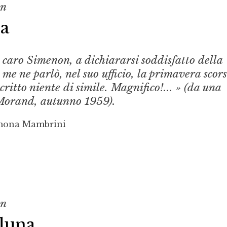
on
ia
 caro Simenon, a dichiararsi soddisfatto della
 me ne parlò, nel suo ufficio, la primavera scors
critto niente di simile. Magnifico!... » (da una
 Morand, autunno 1959).
imona Mambrini
on
 luna