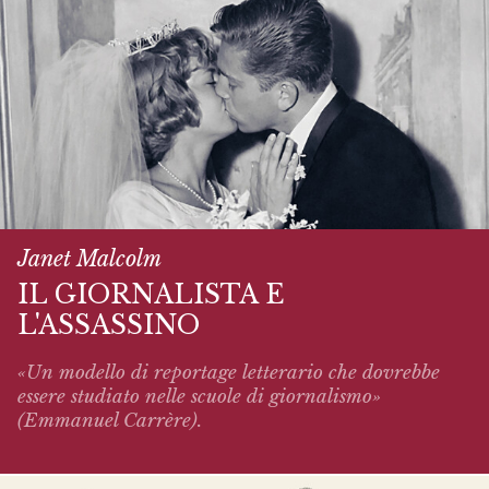
Janet Malcolm
IL GIORNALISTA E
L'ASSASSINO
«Un modello di reportage letterario che dovrebbe
essere studiato nelle scuole di giornalismo»
(Emmanuel Carrère).