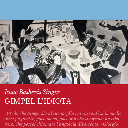
Isaac Bashevis Singer
GIMPEL L’IDIOTA
«Credo che Singer sia al suo meglio nei racconti ... in quelle
dieci paginette, poco meno, poco più che ti offrono un cibo
raro, che potrei chiamare l’angoscia divertente» (Giorgio