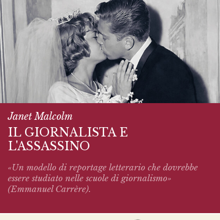
Janet Malcolm
IL GIORNALISTA E
L'ASSASSINO
«Un modello di reportage letterario che dovrebbe
essere studiato nelle scuole di giornalismo»
(Emmanuel Carrère).