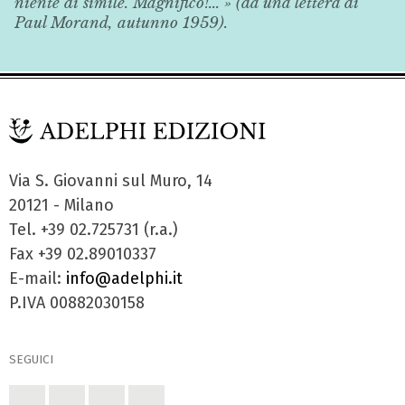
niente di simile. Magnifico!... » (da una lettera di
Paul Morand, autunno 1959).
Via S. Giovanni sul Muro, 14
20121 - Milano
Tel. +39 02.725731 (r.a.)
Fax +39 02.89010337
E-mail:
info@adelphi.it
P.IVA 00882030158
SEGUICI