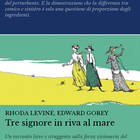
del perturbante. E la dimostrazione che la differenza tra
comico e sinistro è solo una questione di proporzione degli
ingredienti.
RHODA LEVINE, EDWARD GOREY
Tre signore in riva al mare
Un racconto lieve e struggente sulla forza visionaria del