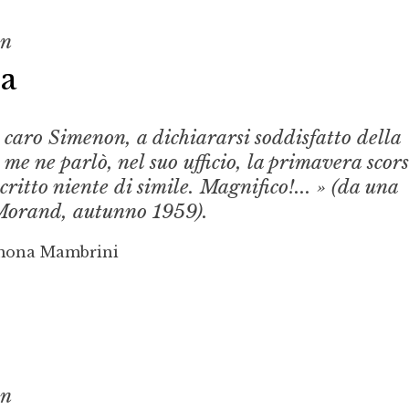
on
ia
 caro Simenon, a dichiararsi soddisfatto della
 me ne parlò, nel suo ufficio, la primavera scors
critto niente di simile. Magnifico!... » (da una
 Morand, autunno 1959).
imona Mambrini
on