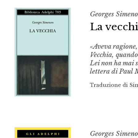
Georges Simen
La vecch
«Aveva ragione,
Vecchia
, quando
Lei non ha mai s
lettera di Paul
Traduzione di S
Georges Simen