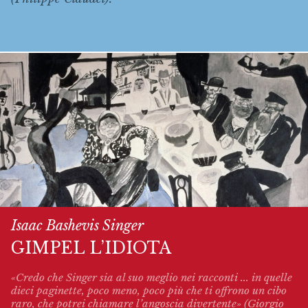
Isaac Bashevis Singer
GIMPEL L’IDIOTA
«Credo che Singer sia al suo meglio nei racconti ... in quelle
dieci paginette, poco meno, poco più che ti offrono un cibo
raro, che potrei chiamare l’angoscia divertente» (Giorgio