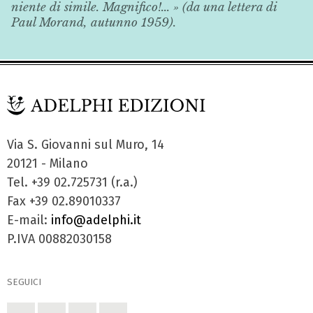
niente di simile. Magnifico!... » (da una lettera di
Paul Morand, autunno 1959).
Via S. Giovanni sul Muro, 14
20121 - Milano
Tel. +39 02.725731 (r.a.)
Fax +39 02.89010337
E-mail:
info@adelphi.it
P.IVA 00882030158
SEGUICI