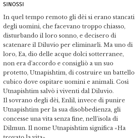
SINOSSI
In quel tempo remoto gli dèi si erano stan­cati
degli uomini, che facevano troppo chiasso,
disturbando il loro sonno, e deci­sero di
scatenare il Diluvio per eliminarli. Ma uno di
loro, Ea, dio delle acque dolci sotterranee,
non era d’accordo e consi­gliò a un suo
protetto, Utnapishtim, di co­struire un battello
cubico dove ospitare uomini e animali. Così
Utnapishtim salvò i viventi dal Diluvio.
Il sovrano degli dèi, Enlil, invece di puni­re
Utnapishtim per la sua disobbedienza, gli
concesse una vita senza fine, nell’isola di
Dilmun. Il nome Utnapishtim significa «Ha
trovato la vita».