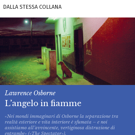
DALLA STESSA COLLANA
Lawrence Osborne
L’angelo in fiamme
«Nei mondi immaginari di Osborne la separazione tra
realtà esteriore e vita interiore è sfumata – e noi
assistiamo all’avvincente, vertiginosa distruzione di
entrambe» («The Spectator»).