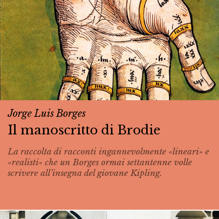
Jorge Luis Borges
Il manoscritto di Brodie
La raccolta di racconti ingannevolmente «lineari» e
«realisti» che un Borges ormai settantenne volle
scrivere all’insegna del giovane Kipling.