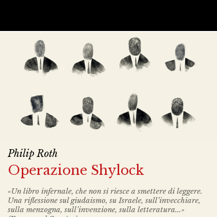
Philip Roth
Operazione Shylock
«Un libro infernale, che non si riesce a smettere di leggere.
Una riflessione sul giudaismo, su Israele, sull’invecchiare,
sulla menzogna, sull’invenzione, sulla letteratura...»