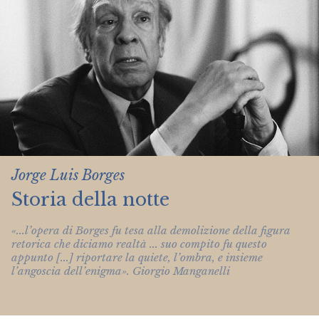
Jorge Luis Borges
Storia della notte
«...l’opera di Borges fu tesa alla demolizione della figura
retorica che diciamo realtà ... suo compito fu questo
appunto [...] riportare la quiete, l’ombra, e insieme
l’angoscia dell’enigma». Giorgio Manganelli