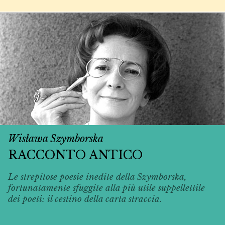
Wisława Szymborska
RACCONTO ANTICO
Le strepitose poesie inedite della Szymborska,
fortunatamente sfuggite alla più utile suppellettile
dei poeti: il cestino della carta straccia.