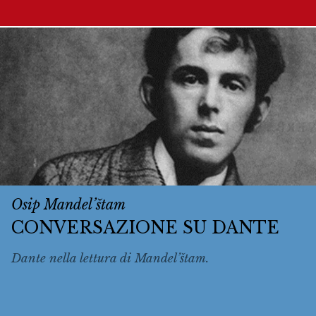
Osip Mandel’štam
CONVERSAZIONE SU DANTE
Dante nella lettura di Mandel’štam.