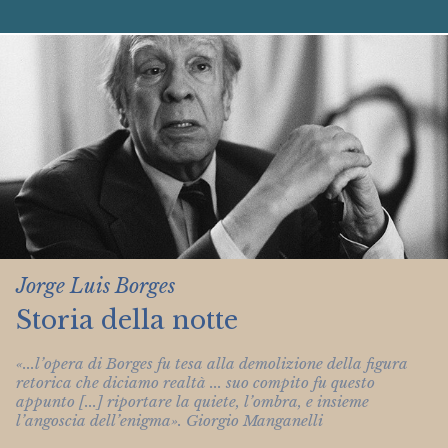
Jorge Luis Borges
Storia della notte
«...l’opera di Borges fu tesa alla demolizione della figura
retorica che diciamo realtà ... suo compito fu questo
appunto [...] riportare la quiete, l’ombra, e insieme
l’angoscia dell’enigma». Giorgio Manganelli