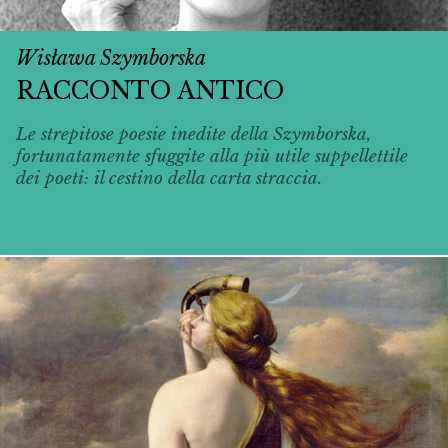
Wisława Szymborska
RACCONTO ANTICO
Le strepitose poesie inedite della Szymborska,
fortunatamente sfuggite alla più utile suppellettile
dei poeti: il cestino della carta straccia.