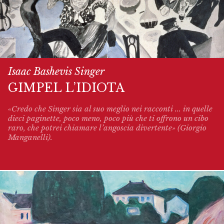
Isaac Bashevis Singer
GIMPEL L’IDIOTA
«Credo che Singer sia al suo meglio nei racconti ... in quelle
dieci paginette, poco meno, poco più che ti offrono un cibo
raro, che potrei chiamare l’angoscia divertente» (Giorgio
Manganelli).