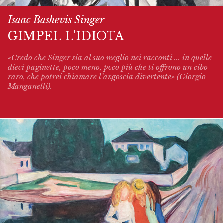
Isaac Bashevis Singer
GIMPEL L’IDIOTA
«Credo che Singer sia al suo meglio nei racconti ... in quelle
dieci paginette, poco meno, poco più che ti offrono un cibo
raro, che potrei chiamare l’angoscia divertente» (Giorgio
Manganelli).