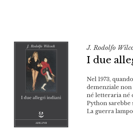
J. Rodolfo Wilc
I due alle
Nel 1973, quando 
demenziale non er
né letteraria né
Python sarebbe s
La guerra lampo d