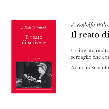
J. Rodolfo Wilc
Il reato d
Un inviato molto 
serraglio che co
A cura di Edoard