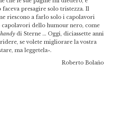
e che le sue pagine mi diedero, e
 faceva presagire solo tristezza. Il
ome riescono a farlo solo i capolavori
so capolavori dello humour nero, come
Shandy
di Sterne ... Oggi, diciassette anni
ridere, se volete migliorare la vostra
stare, ma leggetela».
Roberto Bolaño