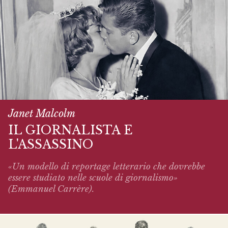
Janet Malcolm
IL GIORNALISTA E
L'ASSASSINO
«Un modello di reportage letterario che dovrebbe
essere studiato nelle scuole di giornalismo»
(Emmanuel Carrère).