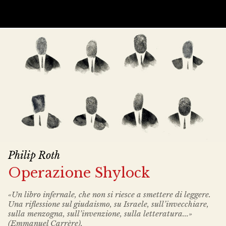
Philip Roth
Operazione Shylock
«Un libro infernale, che non si riesce a smettere di leggere.
Una riflessione sul giudaismo, su Israele, sull’invecchiare,
sulla menzogna, sull’invenzione, sulla letteratura...»
(Emmanuel Carrère).