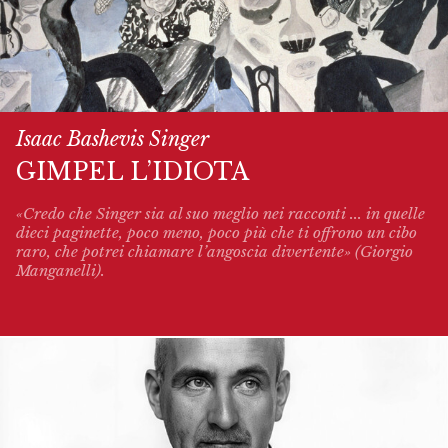
Isaac Bashevis Singer
GIMPEL L’IDIOTA
«Credo che Singer sia al suo meglio nei racconti ... in quelle
dieci paginette, poco meno, poco più che ti offrono un cibo
raro, che potrei chiamare l’angoscia divertente» (Giorgio
Manganelli).