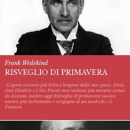
Frank Wedekind
RISVEGLIO DI PRIMAVERA
«L'opera teatrale più bella e longeva della sua epoca. Elvis,
Jimi Hendrix e i Sex Pistols non turbano più nessuno ormai
da decenni, mentre oggi
Risveglio di primavera
suscita
ancora più turbamento e vergogna di un secolo fa.» J.
Franzen