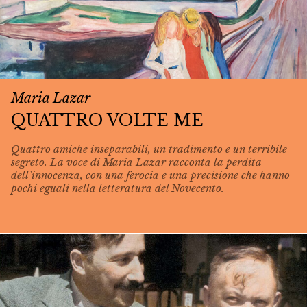
Maria Lazar
QUATTRO VOLTE ME
Quattro amiche inseparabili, un tradimento e un terribile
segreto. La voce di Maria Lazar racconta la perdita
dell’innocenza, con una ferocia e una precisione che hanno
pochi eguali nella letteratura del Novecento.