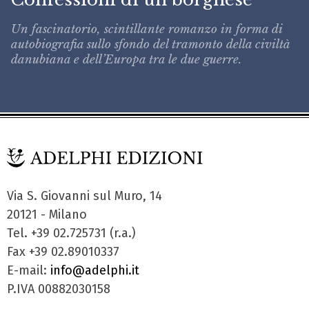
Un fascinatorio, scintillante romanzo in forma di
autobiografia sullo sfondo del tramonto della civiltà
danubiana e dell’Europa tra le due guerre.
Via S. Giovanni sul Muro, 14
20121 - Milano
Tel. +39 02.725731 (r.a.)
Fax +39 02.89010337
E-mail:
info@adelphi.it
P.IVA 00882030158