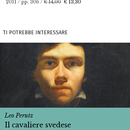
2011 / pp. 306 /
€ 14,00
€ 13,30
TI POTREBBE INTERESSARE
Leo Perutz
Il cavaliere svedese