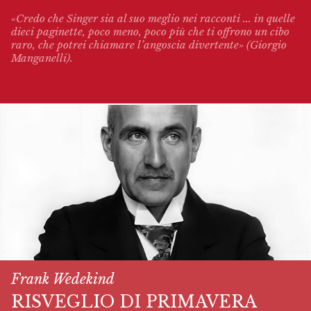
«Credo che Singer sia al suo meglio nei racconti ... in quelle
dieci paginette, poco meno, poco più che ti offrono un cibo
raro, che potrei chiamare l’angoscia divertente» (Giorgio
Manganelli).
Frank Wedekind
RISVEGLIO DI PRIMAVERA