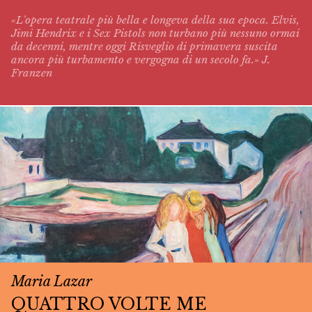
«L'opera teatrale più bella e longeva della sua epoca. Elvis,
Jimi Hendrix e i Sex Pistols non turbano più nessuno ormai
da decenni, mentre oggi
Risveglio di primavera
suscita
ancora più turbamento e vergogna di un secolo fa.» J.
Franzen
Maria Lazar
QUATTRO VOLTE ME