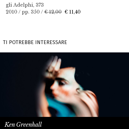
gli Adelphi, 373
2010 / pp. 350 /
€ 12,00
€ 11,40
TI POTREBBE INTERESSARE
Ken Greenhall