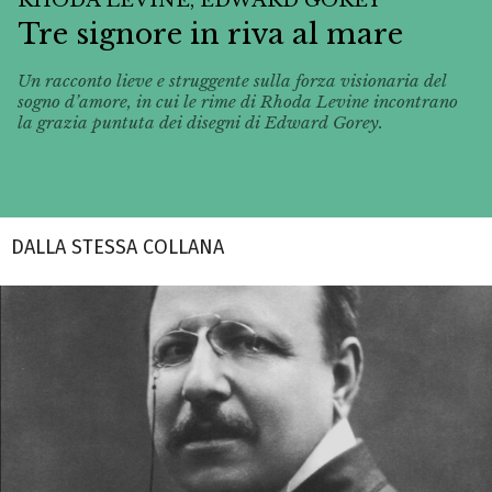
Tre signore in riva al mare
Un racconto lieve e struggente sulla forza visionaria del
sogno d’amore, in cui le rime di Rhoda Levine incontrano
la grazia puntuta dei disegni di Edward Gorey.
DALLA STESSA COLLANA