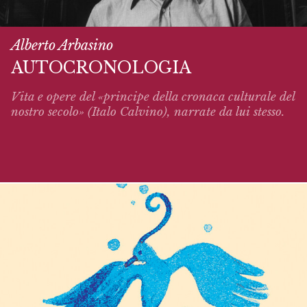
Alberto Arbasino
AUTOCRONOLOGIA
Vita e opere del «principe della cronaca culturale del
nostro secolo» (Italo Calvino),
narrate
da lui stesso.