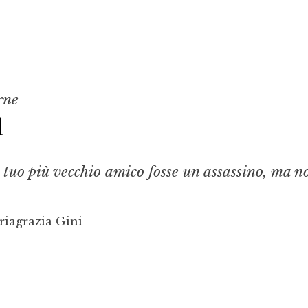
rne
d
il tuo più vecchio amico fosse un assassino, ma n
riagrazia Gini