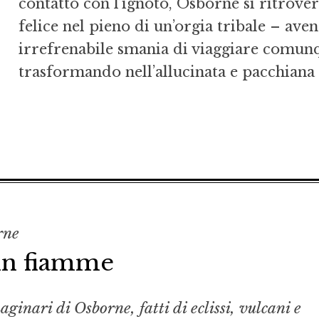
contatto con l’ignoto, Osborne si ritrover
felice nel pieno di un’orgia tribale – aven
irrefrenabile smania di viaggiare comun
trasformando nell’allucinata e pacchiana c
rne
 in fiamme
inari di Osborne, fatti di eclissi, vulcani e