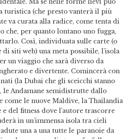
identale. Ma se nelle forme lievi può
a turistica (che presto vanterà il più
nte va curata alla radice, come tenta di
 che, per quanto lontano uno fugga,
arlo. Così, individuata sulle carte (o
di siti web) una meta possibile, l’isola
r un viaggio che sarà diverso da
sgangherato e divertente. Comincerà con
ati (la Dubai che gli sceicchi stanno
 le Andamane semidistrutte dallo
te come le nuove Maldive, la Thailandia
e e del fitness dove l’autore trascorre
derà in un’immensa isola tra cieli
 cadute una a una tutte le paranoie da