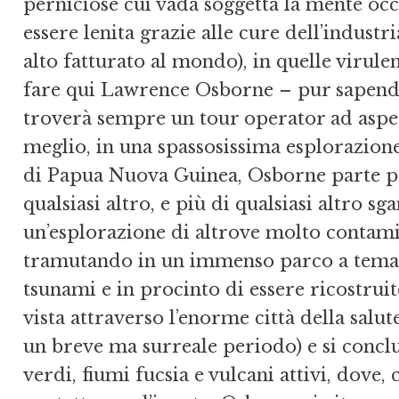
perniciose cui vada soggetta la mente occ
essere lenita grazie alle cure dell’industri
alto fatturato al mondo), in quelle virule
fare qui Lawrence Osborne – pur sapendo
troverà sempre un tour operator ad aspett
meglio, in una spassosissima esplorazione 
di Papua Nuova Guinea, Osborne parte pe
qualsiasi altro, e più di qualsiasi altro 
un’esplorazione di altrove molto contamin
tramutando in un immenso parco a tema,
tsunami e in procinto di essere ricostrui
vista attraverso l’enorme città della salut
un breve ma surreale periodo) e si conclu
verdi, fiumi fucsia e vulcani attivi, dove,