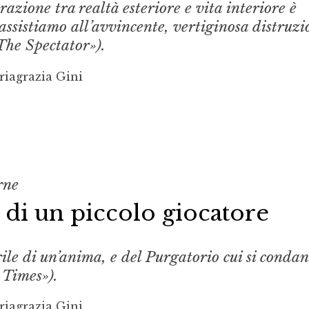
razione tra realtà esteriore e vita interiore è
assistiamo all’avvincente, vertiginosa distruzi
The Spectator»).
riagrazia Gini
rne
a di un piccolo giocatore
brile di un’anima, e del Purgatorio cui si conda
 Times»).
riagrazia Gini