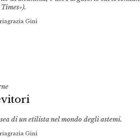
 Times»).
riagrazia Gini
rne
evitori
sea di un etilista nel mondo degli astemi.
riagrazia Gini