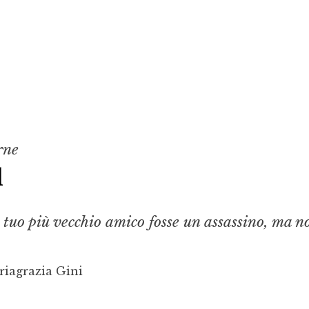
rne
d
il tuo più vecchio amico fosse un assassino, ma n
riagrazia Gini