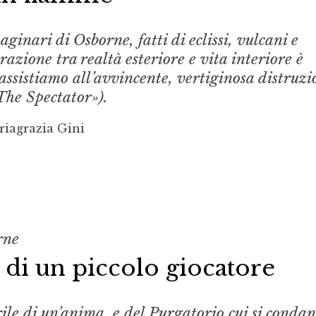
inari di Osborne, fatti di eclissi, vulcani e
razione tra realtà esteriore e vita interiore è
assistiamo all’avvincente, vertiginosa distruzi
The Spectator»).
riagrazia Gini
rne
a di un piccolo giocatore
brile di un’anima, e del Purgatorio cui si conda