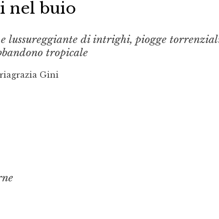
i nel buio
e lussureggiante di intrighi, piogge torrenzial
abbandono tropicale
riagrazia Gini
rne