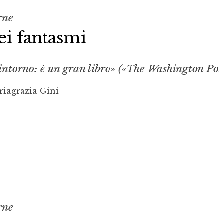
rne
dei fantasmi
 intorno: è un gran libro» («The Washington Pos
riagrazia Gini
rne