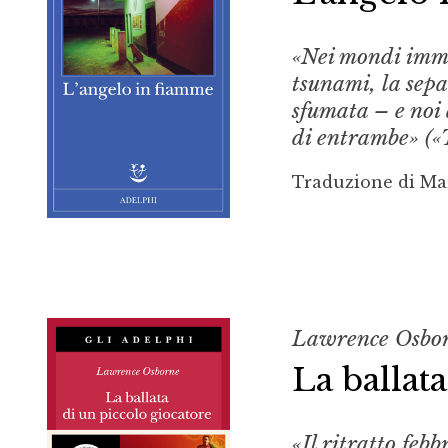
«Nei mondi immag
tsunami, la sepa
sfumata – e noi 
di entrambe» («
Traduzione di Ma
Lawrence Osbo
La ballat
«Il ritratto feb