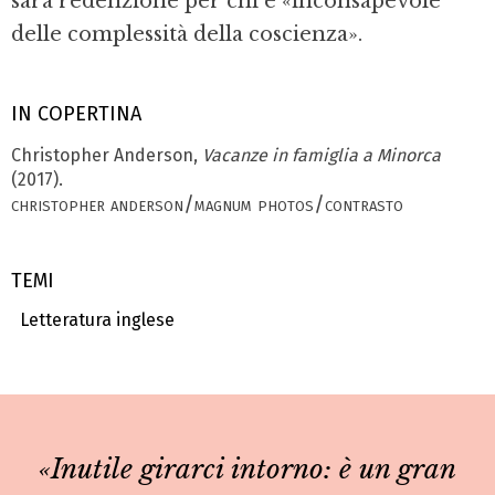
sarà redenzione per chi è «inconsapevole
delle complessità della coscienza».
IN COPERTINA
Christopher Anderson,
Vacanze in famiglia a Minorca
(2017).
christopher anderson/magnum photos/contrasto
TEMI
Letteratura inglese
«Inutile girarci intorno: è un gran