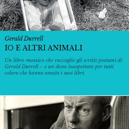
Gerald Durrell
IO E ALTRI ANIMALI
Un libro-mosaico che raccoglie gli scritti postumi di
Gerald Durrell – e un dono inaspettato per tutti
coloro che hanno amato i suoi libri.