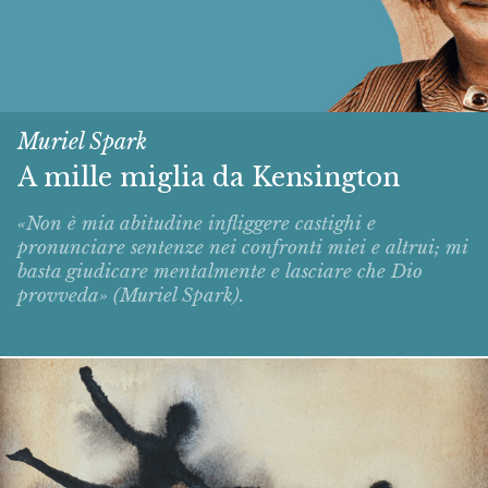
Muriel Spark
A mille miglia da Kensington
«Non è mia abitudine infliggere castighi e
pronunciare sentenze nei confronti miei e altrui; mi
basta giudicare mentalmente e lasciare che Dio
provveda» (Muriel Spark).