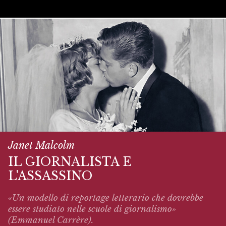
Janet Malcolm
IL GIORNALISTA E
L'ASSASSINO
«Un modello di reportage letterario che dovrebbe
essere studiato nelle scuole di giornalismo»
(Emmanuel Carrère).