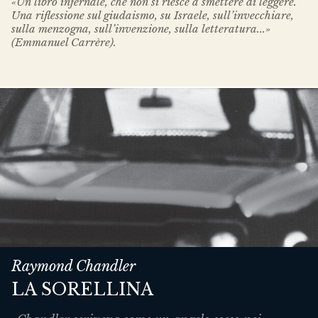
«Un libro infernale, che non si riesce a smettere di leggere.
Una riflessione sul giudaismo, su Israele, sull’invecchiare,
sulla menzogna, sull’invenzione, sulla letteratura...»
(Emmanuel Carrère).
Raymond Chandler
LA SORELLINA