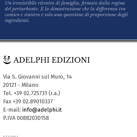
Un irresistibile ritratto di famiglia, firmato dalla regina
del perturbante. E la dimostrazione che la differenza tra
comico e sinistro è solo una questione di proporzione degli
ingredienti.
Via S. Giovanni sul Muro, 14
20121 - Milano
Tel. +39 02.725731 (r.a.)
Fax +39 02.89010337
E-mail:
info@adelphi.it
P.IVA 00882030158