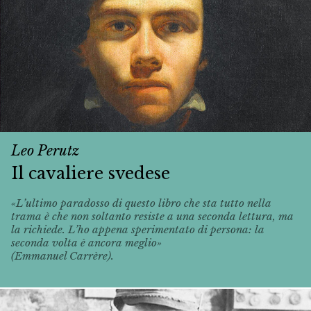
Leo Perutz
Il cavaliere svedese
«L’ultimo paradosso di questo libro che sta tutto nella
trama è che non soltanto resiste a una seconda lettura, ma
la richiede. L’ho appena sperimentato di persona: la
seconda volta è ancora meglio»
(Emmanuel Carrère).