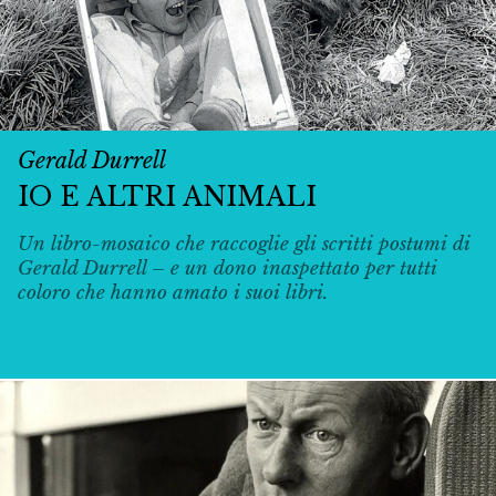
Gerald Durrell
IO E ALTRI ANIMALI
Un libro-mosaico che raccoglie gli scritti postumi di
Gerald Durrell – e un dono inaspettato per tutti
coloro che hanno amato i suoi libri.