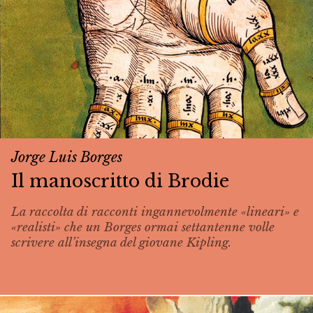
Jorge Luis Borges
Il manoscritto di Brodie
La raccolta di racconti ingannevolmente «lineari» e
«realisti» che un Borges ormai settantenne volle
scrivere all’insegna del giovane Kipling.