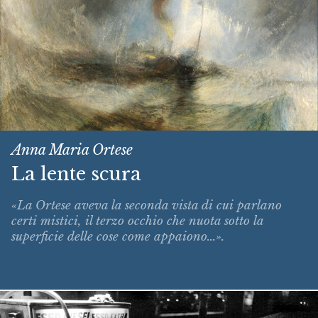
Anna Maria Ortese
La lente scura
«La Ortese aveva la seconda vista di cui parlano
certi mistici, il terzo occhio che nuota sotto la
superficie delle cose come appaiono...».