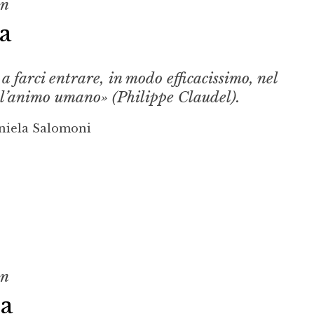
on
a
a farci entrare, in modo efficacissimo, nel
ll’animo umano» (Philippe Claudel).
niela Salomoni
on
ia