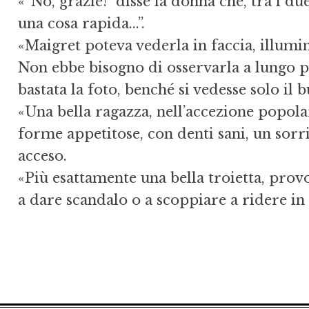
«“No, grazie!” disse la donna che, tra i d
una cosa rapida...”.
«Maigret poteva vederla in faccia, illumi
Non ebbe bisogno di osservarla a lungo per
bastata la foto, benché si vedesse solo il bu
«Una bella ragazza, nell’accezione popola
forme appetitose, con denti sani, un sorr
acceso.
«Più esattamente una bella troietta, prov
a dare scandalo o a scoppiare a ridere i