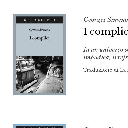
Georges Simen
I complic
In un universo s
impudica, irref
Traduzione di La