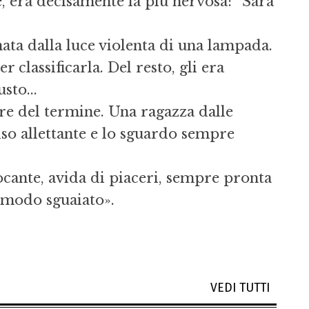
ue, era decisamente la più nervosa: “Sarà
nata dalla luce violenta di una lampada.
 classificarla. Del resto, gli era
sto...
re del termine. Una ragazza dalle
iso allettante e lo sguardo sempre
ocante, avida di piaceri, sempre pronta
n modo sguaiato».
VEDI TUTTI