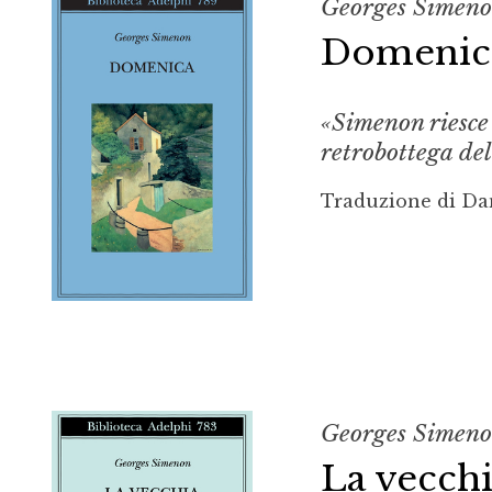
Georges Simen
Domenic
«Simenon riesce 
retrobottega de
Traduzione di Da
Georges Simen
La vecch