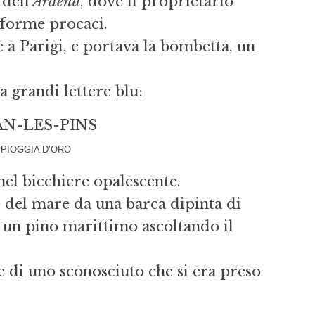
dell’
Ardena
, dove il proprietario
e forme procaci.
e a Parigi, e portava la bombetta, un
a grandi lettere blu:
AN-LES-PINS
 PIOGGIA D’ORO
 nel bicchiere opalescente.
 del mare da una barca dipinta di
to un pino marittimo ascoltando il
 di uno sconosciuto che si era preso