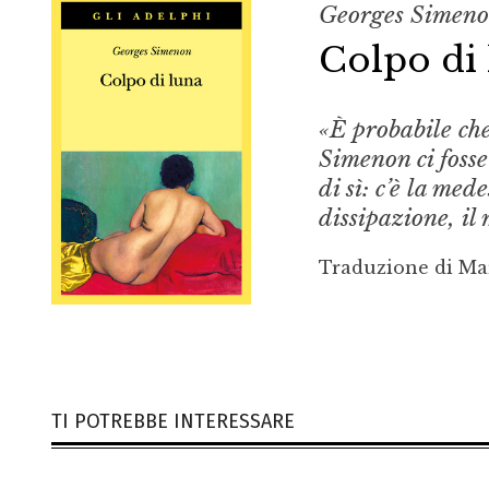
Georges Simen
Colpo di
«È probabile che 
Simenon ci foss
di sì: c’è la me
dissipazione, il
Traduzione di Ma
TI POTREBBE INTERESSARE