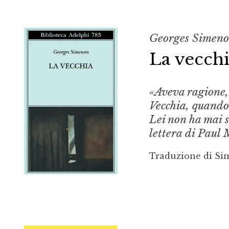
Georges Simen
La vecch
«Aveva ragione,
Vecchia
, quando
Lei non ha mai s
lettera di Paul
Traduzione di S