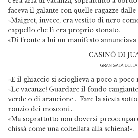
c’era aria di vacanza, soprattutto a bordo 
faceva il galante con quelle ragazze dall
«Maigret, invece, era vestito di nero com
cappello che lì era proprio stonato.
«Di fronte a lui un manifesto annunciava 
CASINÒ DI JU
GRAN GALÀ DELLA
«E il ghiaccio si scioglieva a poco a poco
«Le vacanze! Guardare il fondo cangiante
verde o di arancione... Fare la siesta sot
ronzio dei mosconi...
«Ma soprattutto non doversi preoccupare
chissà come una coltellata alla schiena!».