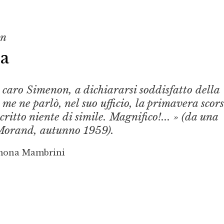
on
ia
 caro Simenon, a dichiararsi soddisfatto della
 me ne parlò, nel suo ufficio, la primavera scors
critto niente di simile. Magnifico!... » (da una
 Morand, autunno 1959).
imona Mambrini