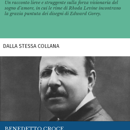
Un racconto lieve e struggente sulla forza visionaria del
sogno d’amore, in cui le rime di Rhoda Levine incontrano
la grazia puntuta dei disegni di Edward Gorey.
DALLA STESSA COLLANA
BENEDETTO CROCE