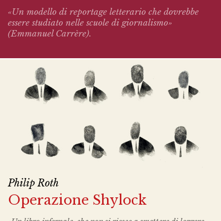
«Un modello di reportage letterario che dovrebbe
essere studiato nelle scuole di giornalismo»
(Emmanuel Carrère).
Philip Roth
Operazione Shylock