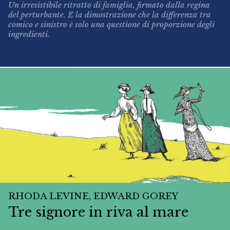
Un irresistibile ritratto di famiglia, firmato dalla regina
del perturbante. E la dimostrazione che la differenza tra
comico e sinistro è solo una questione di proporzione degli
ingredienti.
RHODA LEVINE, EDWARD GOREY
Tre signore in riva al mare