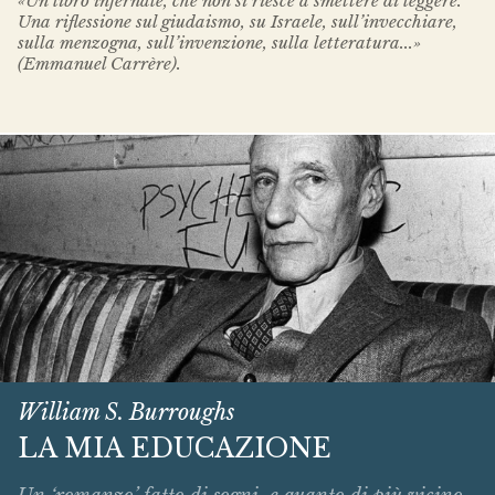
«Un libro infernale, che non si riesce a smettere di leggere.
Una riflessione sul giudaismo, su Israele, sull’invecchiare,
sulla menzogna, sull’invenzione, sulla letteratura...»
(Emmanuel Carrère).
William S. Burroughs
LA MIA EDUCAZIONE