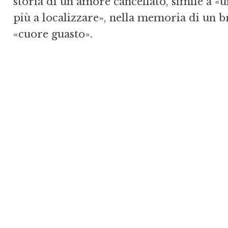
storia di un amore cancellato, simile a «
più a localizzare», nella memoria di un b
«cuore guasto».