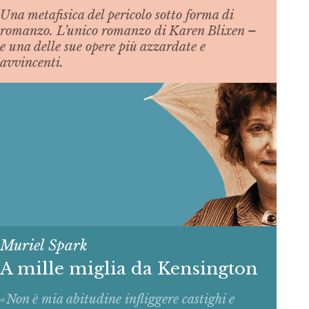
Una metafisica del pericolo sotto forma di
romanzo. L’unico romanzo di Karen Blixen –
e una delle sue opere più azzardate e
avvincenti.
Muriel Spark
A mille miglia da Kensington
«Non è mia abitudine infliggere castighi e