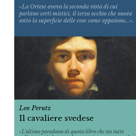
«La Ortese aveva la seconda vista di cui
parlano certi mistici, il terzo occhio che nuota
sotto la superficie delle cose come appaiono...».
Leo Perutz
Il cavaliere svedese
«L’ultimo paradosso di questo libro che sta tutto