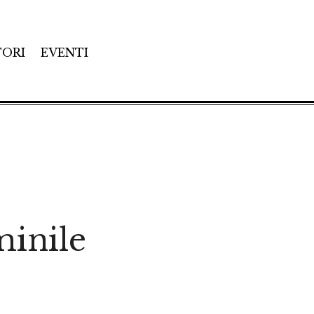
TORI
EVENTI
minile