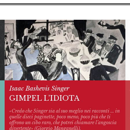
Isaac Bashevis Singer
GIMPEL L’IDIOTA
«Credo che Singer sia al suo meglio nei racconti ... in
quelle dieci paginette, poco meno, poco più che ti
offrono un cibo raro, che potrei chiamare l’angoscia
divertente» (Giorgio Manganelli).