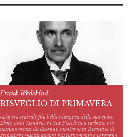
Frank Wedekind
RISVEGLIO DI PRIMAVERA
«L'opera teatrale più bella e longeva della sua epoca.
Elvis, Jimi Hendrix e i Sex Pistols non turbano più
nessuno ormai da decenni, mentre oggi
Risveglio di
primavera
suscita ancora più turbamento e vergogna