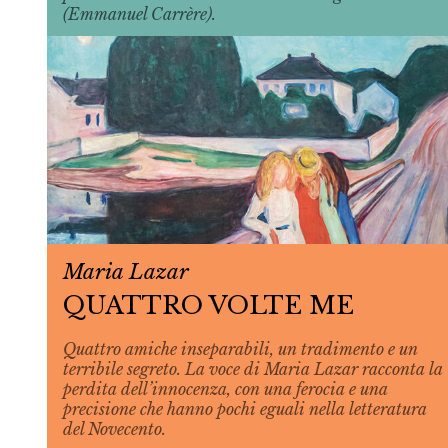
(Emmanuel Carrère).
Maria Lazar
QUATTRO VOLTE ME
Quattro amiche inseparabili, un tradimento e un
terribile segreto. La voce di Maria Lazar racconta la
perdita dell’innocenza, con una ferocia e una
precisione che hanno pochi eguali nella letteratura
del Novecento.