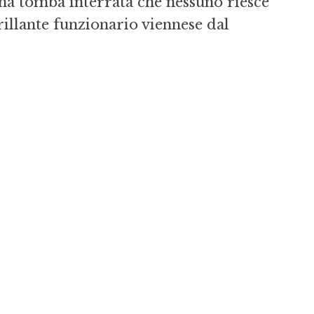
una tomba interrata che nessuno riesce
rillante funzionario viennese dal