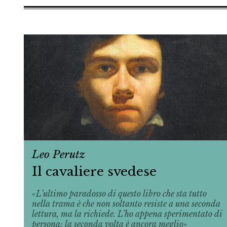
Leo Perutz
Il cavaliere svedese
«L’ultimo paradosso di questo libro che sta tutto
nella trama è che non soltanto resiste a una seconda
lettura, ma la richiede. L’ho appena sperimentato di
persona: la seconda volta è ancora meglio»