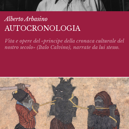
Alberto Arbasino
AUTOCRONOLOGIA
Vita e opere del «principe della cronaca culturale del
nostro secolo» (Italo Calvino),
narrate
da lui stesso.