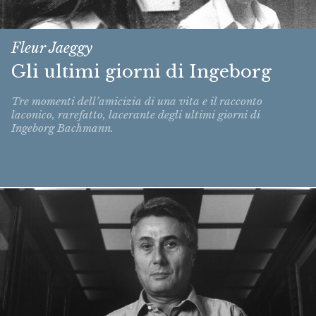
Fleur Jaeggy
Gli ultimi giorni di Ingeborg
Tre momenti dell’amicizia di una vita e il racconto
laconico, rarefatto, lacerante degli ultimi giorni di
Ingeborg Bachmann.