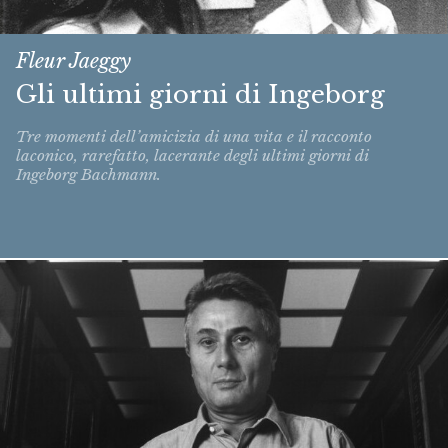
Fleur Jaeggy
Gli ultimi giorni di Ingeborg
Tre momenti dell’amicizia di una vita e il racconto
laconico, rarefatto, lacerante degli ultimi giorni di
Ingeborg Bachmann.