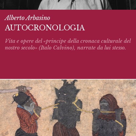
Alberto Arbasino
AUTOCRONOLOGIA
Vita e opere del «principe della cronaca culturale del
nostro secolo» (Italo Calvino),
narrate
da lui stesso.