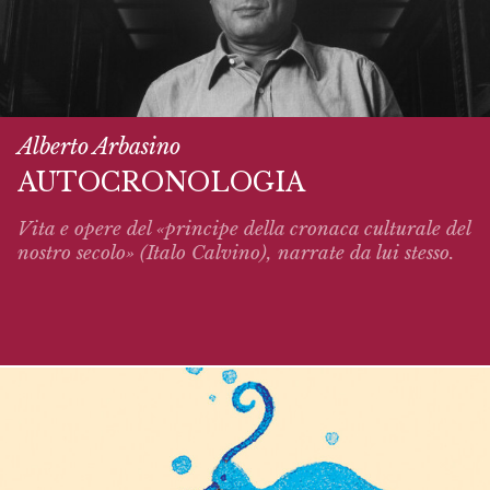
Alberto Arbasino
AUTOCRONOLOGIA
Vita e opere del «principe della cronaca culturale del
nostro secolo» (Italo Calvino),
narrate
da lui stesso.