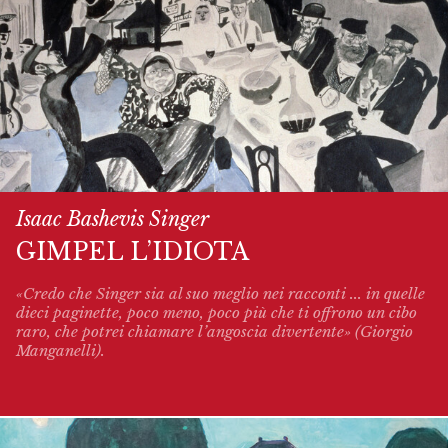
Isaac Bashevis Singer
GIMPEL L’IDIOTA
«Credo che Singer sia al suo meglio nei racconti ... in quelle
dieci paginette, poco meno, poco più che ti offrono un cibo
raro, che potrei chiamare l’angoscia divertente» (Giorgio
Manganelli).