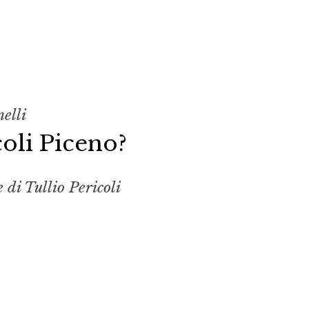
elli
coli Piceno?
 di Tullio Pericoli