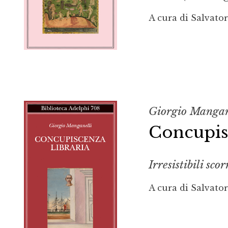
A cura di Salvato
Giorgio Mangan
Concupisc
Irresistibili sco
A cura di Salvato