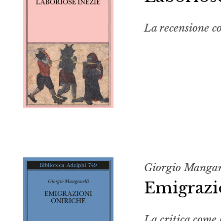
La recensione c
Giorgio Mangan
Emigrazi
La critica come 