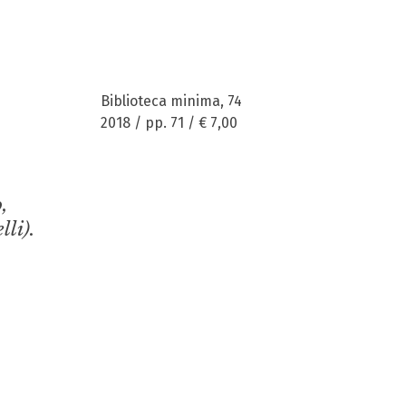
Biblioteca minima, 74
2018 / pp. 71 /
€ 7,00
o,
li).