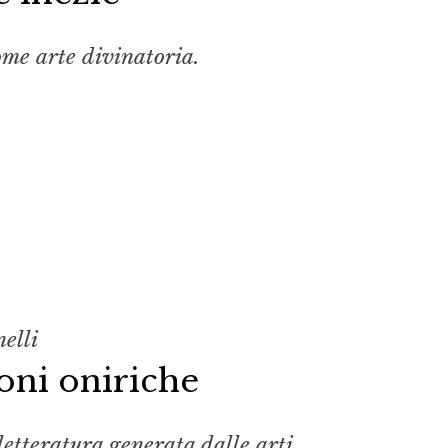
ome arte divinatoria.
elli
oni oniriche
letteratura generata dalle arti.