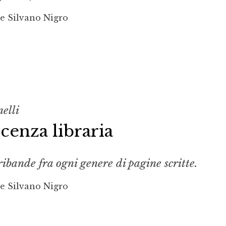
re Silvano Nigro
elli
enza libraria
rribande fra ogni genere di pagine scritte.
re Silvano Nigro