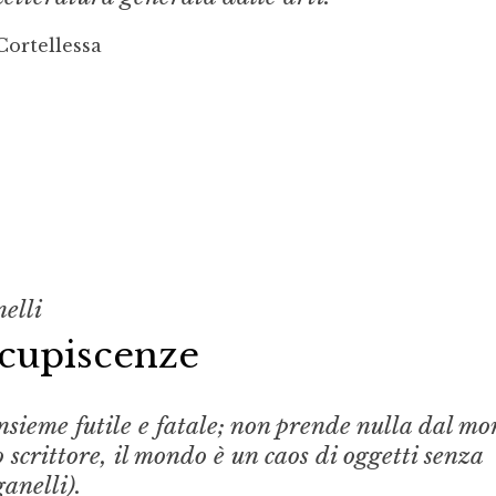
Cortellessa
elli
ncupiscenze
insieme futile e fatale; non prende nulla dal m
o scrittore, il mondo è un caos di oggetti senza
anelli).