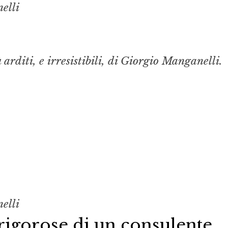
elli
 arditi, e irresistibili, di Giorgio Manganelli.
elli
 rigorose di un consulente