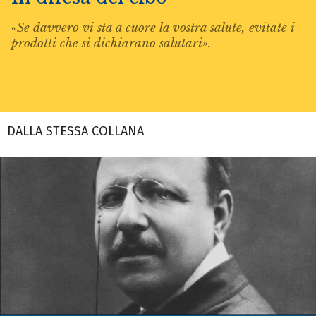
«Se davvero vi sta a cuore la vostra salute, evitate i
prodotti che si dichiarano salutari».
DALLA STESSA COLLANA