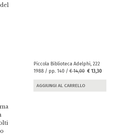
 del
Piccola Biblioteca Adelphi, 222
1988 / pp. 140 /
€ 14,00
€ 13,30
AGGIUNGI AL CARRELLO
orma
n
lti
po