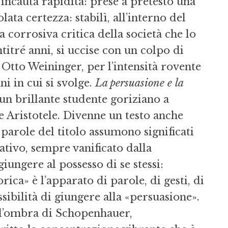
 incauta rapidità: prese a pretesto una
ata certezza: stabilì, all’interno del
 corrosiva critica della società che lo
ntitré anni, si uccise con un colpo di
 Otto Weininger, per l’intensità rovente
ni in cui si svolge.
La persuasione e la
 un brillante studente goriziano a
e Aristotele. Divenne un testo anche
parole del titolo assumono significati
tativo, sempre vanificato dalla
iungere al possesso di se stessi:
orica» è l’apparato di parole, di gesti, di
ssibilità di giungere alla «persuasione».
all’ombra di Schopenhauer,