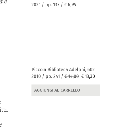
a e
2021 / pp. 137 /
€ 6,99
Piccola Biblioteca Adelphi, 602
2010 / pp. 241 /
€ 14,00
€ 13,30
AGGIUNGI AL CARRELLO
e
tti.
 è