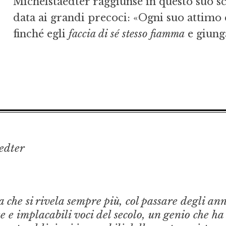
Michelstaedter raggiunse in questo suo sc
data ai grandi precoci: «Ogni suo attimo è 
finché egli
faccia di sé stesso fiamma
e giunga
edter
ta che si rivela sempre più, col passare degli ann
te e implacabili voci del secolo, un genio che ha