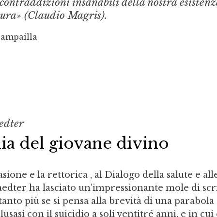
contraddizioni insanabili della nostra esistenz
tura» (Claudio Magris).
Campailla
edter
ia del giovane divino
sione e la rettorica , al Dialogo della salute e all
aedter ha lasciato un’impressionante mole di scri
anto più se si pensa alla brevità di una parabola
usasi con il suicidio a soli ventitré anni, e in cui