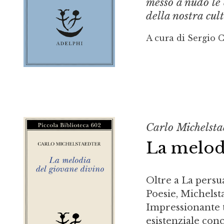
messo a nudo le 
della nostra cul
A cura di Sergio 
Carlo Michelsta
La melod
Oltre a La persua
Poesie, Michelst
Impressionante t
esistenziale concl