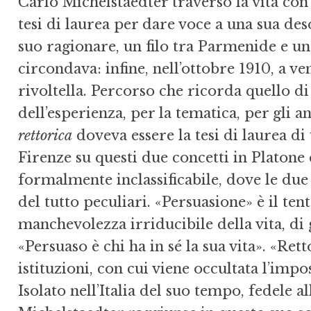
Carlo Michelstaedter traversò la vita con
tesi di laurea per dare voce a una sua desol
suo ragionare, un filo tra Parmenide e una
circondava: infine, nell’ottobre 1910, a ve
rivoltella. Percorso che ricorda quello di
dell’esperienza, per la tematica, per gli an
rettorica
doveva essere la tesi di laurea di
Firenze su questi due concetti in Platone 
formalmente inclassificabile, dove le due 
del tutto peculiari. «Persuasione» è il ten
manchevolezza irriducibile della vita, di g
«Persuaso è chi ha in sé la sua vita». «Rett
istituzioni, con cui viene occultata l’impo
Isolato nell’Italia del suo tempo, fedele 