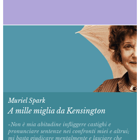
Muriel Spark
A mille miglia da Kensington
«Non è mia abitudine infliggere castighi e
pronunciare sentenze nei confronti miei e altrui;
mi basta giudicare mentalmente e lasciare che