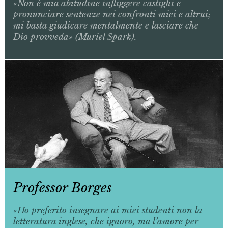
«Non è mia abitudine infliggere castighi e
pronunciare sentenze nei confronti miei e altrui;
mi basta giudicare mentalmente e lasciare che
Dio provveda» (Muriel Spark).
Professor Borges
«Ho preferito insegnare ai miei studenti non la
letteratura inglese, che ignoro, ma l’amore per