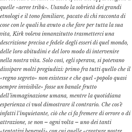
quelle «aeree tribù». Usando la sobrietà dei grandi
etnologi e il tono familiare, pacato di chi racconta di
cose con le quali ha avuto a che fare per tutta la sua
vita, Kirk voleva innanzitutto trasmetterci una
descrizione precisa e fedele degli esseri di quel mondo,
delle loro abitudini e del loro modo di intervenire
nella nostra vita. Solo così, egli sperava, si potevano
dissipare molti pregiudizi: primo fra tutti quello che il
«regno segreto» non esistesse e che quel «popolo quasi
sempre invisibile» fosse un banale frutto
dell’immaginazione umana, mentre la quotidiana
esperienza ci vuol dimostrare il contrario. Che cos’è
infatti
l’inquietante
, ciò che ci fa fremere di orrore o di
attrazione, se non – ogni volta – uno dei tanti
«tentativi benevoli» con cui quelle «creature nostre