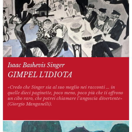
Isaac Bashevis Singer
GIMPEL L’IDIOTA
«Credo che Singer sia al suo meglio nei racconti ... in
quelle dieci paginette, poco meno, poco più che ti offrono
un cibo raro, che potrei chiamare l’angoscia divertente»
(Giorgio Manganelli).