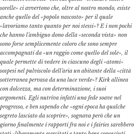
sorelle» ci avvertono che, oltre al nostro mondo, esiste
anche quello del «popolo nascosto» per il quale
«lavoriamo tanto quanto per noi stessi»? E i non pochi
che hanno l’ambiguo dono della «seconda vista» non
sono forse semplicemente coloro che sono sempre
accompagnati da «un raggio come quello del sole», il
quale permette di vedere in ciascuno degli «atomi»
sospesi nel pulviscolo dell’aria un abitante della «città
sotterranea pervasa da una luce verde»? Kirk allinea
con dolcezza, ma con determinazione, i suoi
argomenti. Egli nutriva infatti una fede soave nel
progresso, e ben sapendo che «ogni epoca ha qualche
segreto lasciato da scoprire», sognava però che un
giorno finalmente i rapporti fra noi e i
fairies
sarebbero
stati «liberamente esercitati e tanto bene conosciuti