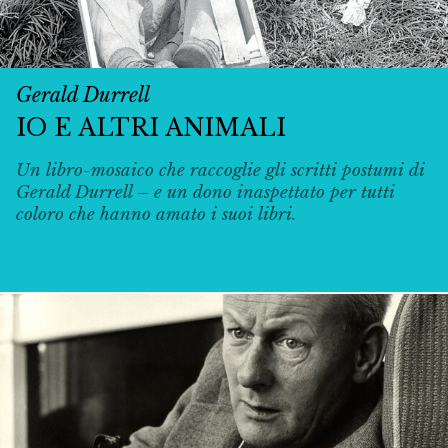
Gerald Durrell
IO E ALTRI ANIMALI
Un libro-mosaico che raccoglie gli scritti postumi di
Gerald Durrell – e un dono inaspettato per tutti
coloro che hanno amato i suoi libri.