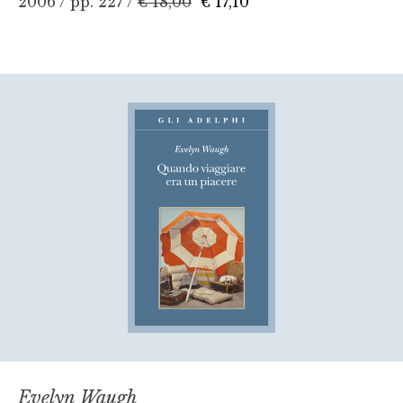
2006 / pp. 227 /
€ 18,00
€ 17,10
Evelyn Waugh