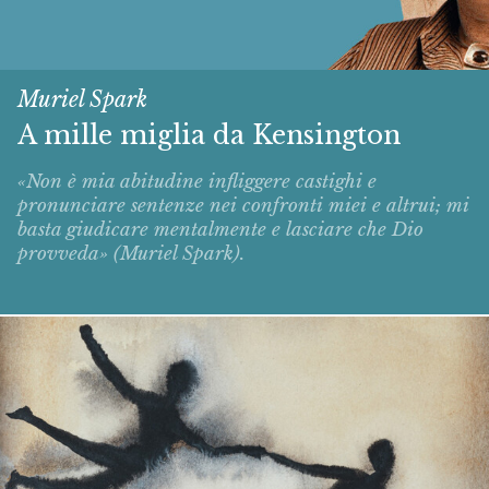
Muriel Spark
A mille miglia da Kensington
«Non è mia abitudine infliggere castighi e
pronunciare sentenze nei confronti miei e altrui; mi
basta giudicare mentalmente e lasciare che Dio
provveda» (Muriel Spark).