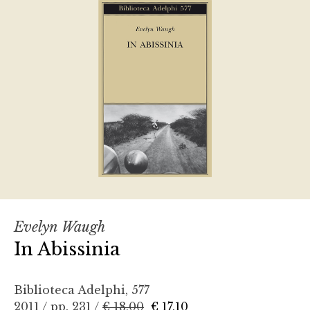
Evelyn Waugh
In Abissinia
Biblioteca Adelphi, 577
2011 / pp. 231 /
€ 18,00
€ 17,10