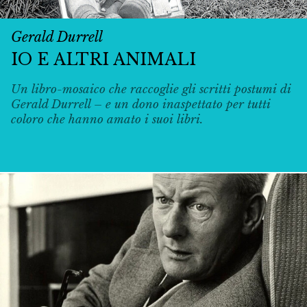
Gerald Durrell
IO E ALTRI ANIMALI
Un libro-mosaico che raccoglie gli scritti postumi di
Gerald Durrell – e un dono inaspettato per tutti
coloro che hanno amato i suoi libri.