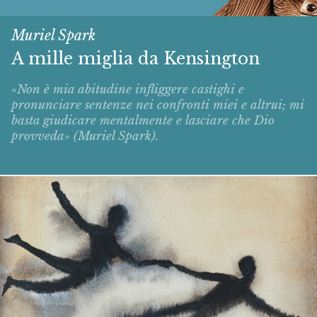
Muriel Spark
A mille miglia da Kensington
«Non è mia abitudine infliggere castighi e
pronunciare sentenze nei confronti miei e altrui; mi
basta giudicare mentalmente e lasciare che Dio
provveda» (Muriel Spark).