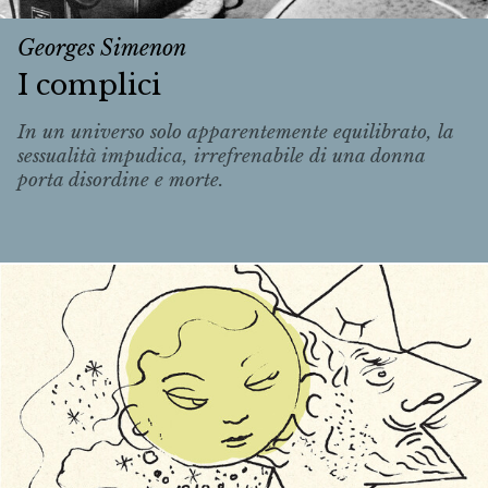
Georges Simenon
I complici
In un universo solo apparentemente equilibrato, la
sessualità impudica, irrefrenabile di una donna
porta disordine e morte.