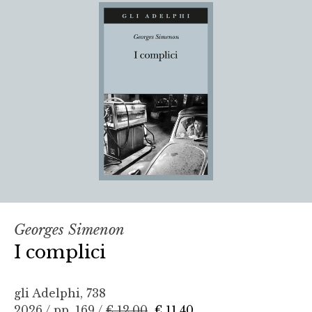
Georges Simenon
I complici
gli Adelphi, 738
2026 / pp. 169 /
€ 12,00
€ 11,40