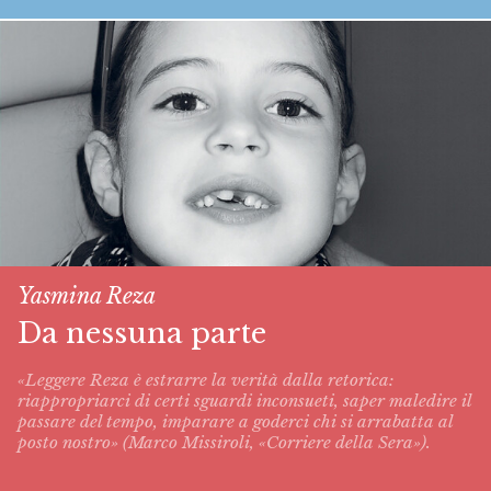
Yasmina Reza
Da nessuna parte
«Leggere Reza è estrarre la verità dalla retorica:
riappropriarci di certi sguardi inconsueti, saper maledire il
passare del tempo, imparare a goderci chi si arrabatta al
posto nostro» (Marco Missiroli, «Corriere della Sera»).