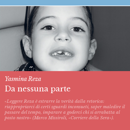
Yasmina Reza
Da nessuna parte
«Leggere Reza è estrarre la verità dalla retorica:
riappropriarci di certi sguardi inconsueti, saper maledire il
passare del tempo, imparare a goderci chi si arrabatta al
posto nostro» (Marco Missiroli, «Corriere della Sera»).