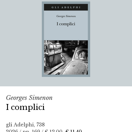
Georges Simenon
I complici
gli Adelphi, 738
2026 / pp. 169 /
€ 12,00
€ 11,40