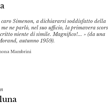
ia
 caro Simenon, a dichiararsi soddisfatto della
 me ne parlò, nel suo ufficio, la primavera scors
critto niente di simile. Magnifico!... » (da una
 Morand, autunno 1959).
imona Mambrini
on
 luna