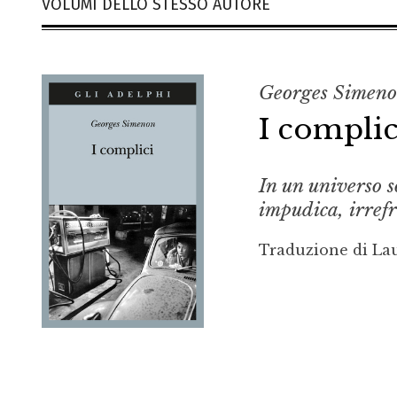
VOLUMI DELLO STESSO AUTORE
Georges Simen
I complic
In un universo s
impudica, irref
Traduzione di La