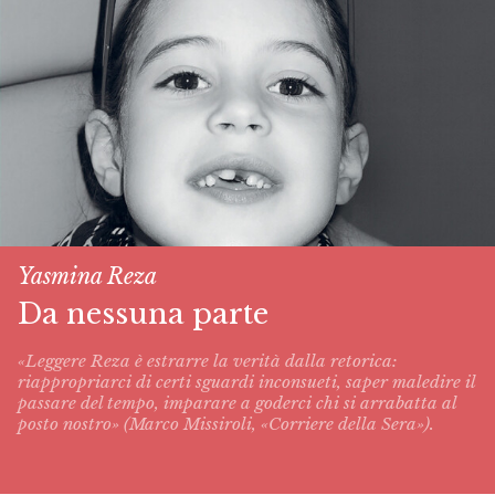
Yasmina Reza
Da nessuna parte
«Leggere Reza è estrarre la verità dalla retorica:
riappropriarci di certi sguardi inconsueti, saper maledire il
passare del tempo, imparare a goderci chi si arrabatta al
posto nostro» (Marco Missiroli, «Corriere della Sera»).