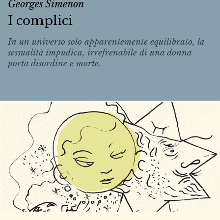
Georges Simenon
I complici
In un universo solo apparentemente equilibrato, la
sessualità impudica, irrefrenabile di una donna
porta disordine e morte.