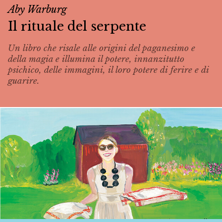
Aby Warburg
Il rituale del serpente
Un libro che risale alle origini del paganesimo e
della magia e illumina il potere, innanzitutto
psichico, delle immagini, il loro potere di ferire e di
guarire.