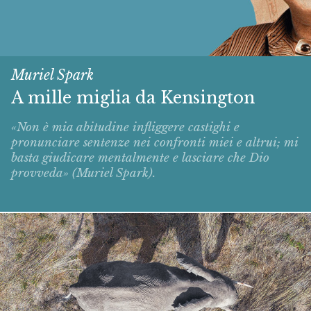
Muriel Spark
A mille miglia da Kensington
«Non è mia abitudine infliggere castighi e
pronunciare sentenze nei confronti miei e altrui; mi
basta giudicare mentalmente e lasciare che Dio
provveda» (Muriel Spark).