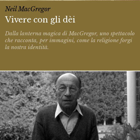
Neil MacGregor
Vivere con gli dèi
Dalla lanterna magica di MacGregor, uno spettacolo
che racconta, per immagini, come la religione forgi
la nostra identità.