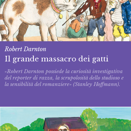
Robert Darnton
Il grande massacro dei gatti
«Robert Darnton possiede la curiosità investigativa
del reporter di razza, la scrupolosità dello studioso e
la sensibilità del romanziere» (Stanley Hoffmann).