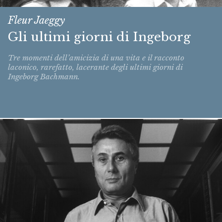
Fleur Jaeggy
Gli ultimi giorni di Ingeborg
Tre momenti dell’amicizia di una vita e il racconto
laconico, rarefatto, lacerante degli ultimi giorni di
Ingeborg Bachmann.