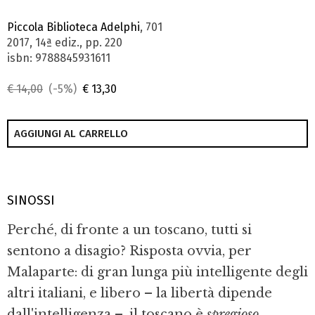
Piccola Biblioteca Adelphi
, 701
2017, 14ª ediz., pp. 220
isbn: 9788845931611
€ 14,00
(-5%)
€ 13,30
AGGIUNGI AL CARRELLO
SINOSSI
Perché, di fronte a un toscano, tutti si
sentono a disagio? Risposta ovvia, per
Malaparte: di gran lunga più intelligente degli
altri italiani, e libero – la libertà dipende
dall'intelligenza –, il toscano è
spregioso
,