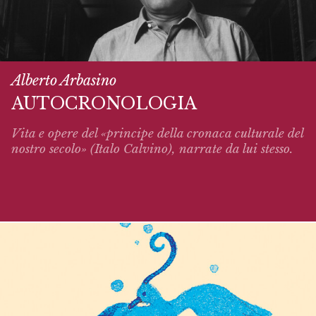
Alberto Arbasino
AUTOCRONOLOGIA
Vita e opere del «principe della cronaca culturale del
nostro secolo» (Italo Calvino),
narrate
da lui stesso.