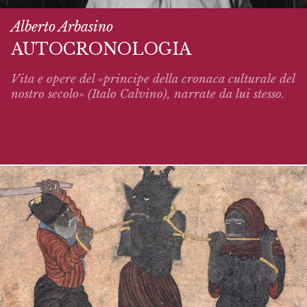
Alberto Arbasino
AUTOCRONOLOGIA
Vita e opere del «principe della cronaca culturale del
nostro secolo» (Italo Calvino),
narrate
da lui stesso.